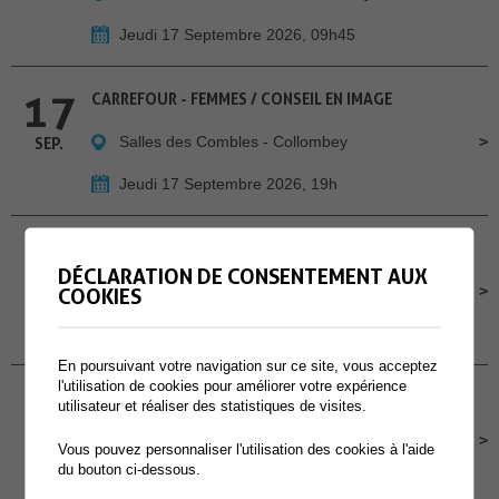
Jeudi 17 Septembre 2026, 09h45
17
CARREFOUR - FEMMES / CONSEIL EN IMAGE
Salles des Combles - Collombey
SEP.
Jeudi 17 Septembre 2026, 19h
18
CHILL À LA GUINGUETTE - A MURAZ
DÉCLARATION DE CONSENTEMENT AUX
Cour de l'école primaire de Muraz
SEP.
COOKIES
Vendredi 18 Septembre 2026, Dès 16h30
En poursuivant votre navigation sur ce site, vous acceptez
l'utilisation de cookies pour améliorer votre expérience
19
CONCOURS POMPIERS PROTECTION RESPIRATOIRE
utilisateur et réaliser des statistiques de visites.
Site des Perraires
SEP.
Vous pouvez personnaliser l'utilisation des cookies à l'aide
du bouton ci-dessous.
Samedi 19 Septembre 2026, dès 9h00