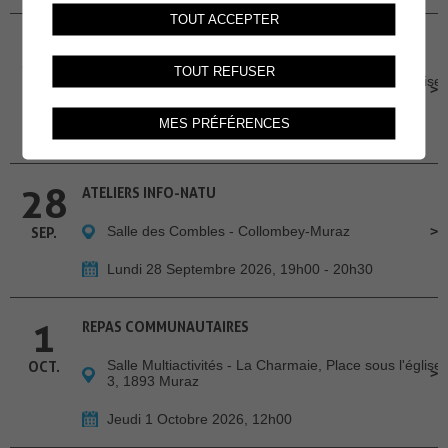
TOUT ACCEPTER
24
REPAS COMMUNAUTAIRES
TOUT REFUSER
Salle Multiactivités - La Charmaie, Place sous l'église
SEP.
3, 1893 Muraz
MES PRÉFÉRENCES
Jeudi 24 Septembre 2026, 12h00
28
ATELIERS INFO-NATU
Salle des Combles - Collombey-Muraz
SEP.
Lundi 28 Septembre 2026, 19h00 - 20h30
1
REPAS COMMUNAUTAIRES
Salle Multiactivités - La Charmaie, Place sous l'église
OCT.
3, 1893 Muraz
Jeudi 1 Octobre 2026, 12h00