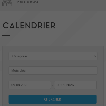
JE SUIS UN SENIOR
CALENDRIER
-