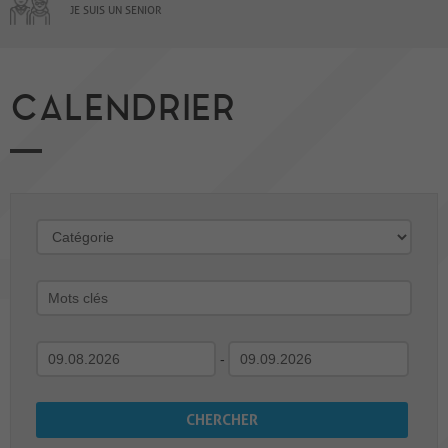
JE SUIS UN SENIOR
CALENDRIER
-