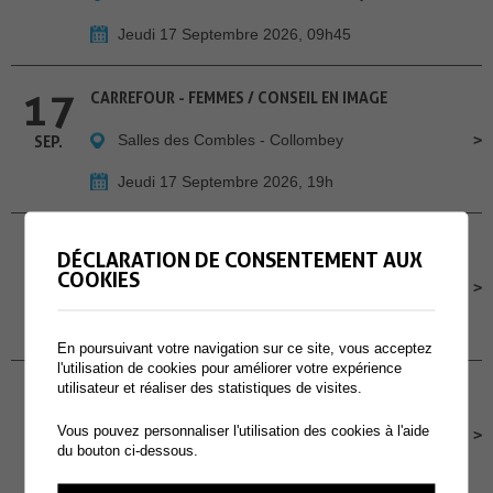
Jeudi 17 Septembre 2026, 09h45
17
CARREFOUR - FEMMES / CONSEIL EN IMAGE
Salles des Combles - Collombey
SEP.
Jeudi 17 Septembre 2026, 19h
18
CHILL À LA GUINGUETTE - A MURAZ
DÉCLARATION DE CONSENTEMENT AUX
COOKIES
Cour de l'école primaire de Muraz
SEP.
Vendredi 18 Septembre 2026, Dès 16h30
En poursuivant votre navigation sur ce site, vous acceptez
l'utilisation de cookies pour améliorer votre expérience
19
utilisateur et réaliser des statistiques de visites.
CONCOURS POMPIERS PROTECTION RESPIRATOIRE
Vous pouvez personnaliser l'utilisation des cookies à l'aide
Site des Perraires
SEP.
du bouton ci-dessous.
Samedi 19 Septembre 2026, dès 9h00