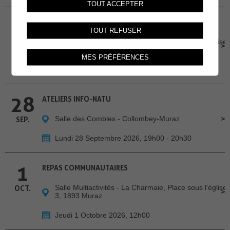
TOUT ACCEPTER
24
REPAS COMMUNAUTAIRES
TOUT REFUSER
Salle Multiactivités - La Charmaie, Place sous l'église
SEP.
3, 1893 Muraz
MES PRÉFÉRENCES
Jeudi 24 Septembre 2026, 12h00
28
ATELIERS INFO-NATU
Salle des Combles - Collombey-Muraz
SEP.
Lundi 28 Septembre 2026, 19h00 - 20h30
1
REPAS COMMUNAUTAIRES
Salle Multiactivités - La Charmaie, Place sous l'église
OCT.
3, 1893 Muraz
Jeudi 1 Octobre 2026, 12h00