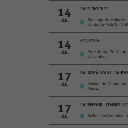
14
CAFÉ CROCHET
Boulangerie Mokuska,
SEP.
Dents-du-Midi 38, Co
14
MOUV'60+
Pure Jump, Pré-Loup 
SEP.
Collombey
17
BALADE À GOGO - RAND
Maison de Commune 
SEP.
Muraz
17
CARREFOUR - FEMMES / C
Salles des Combles -
SEP.