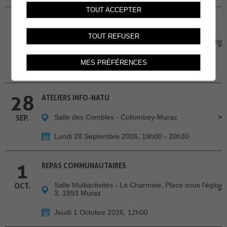
TOUT ACCEPTER
24
REPAS COMMUNAUTAIRES
TOUT REFUSER
Salle Multiactivités - La Charmaie, Place sous l'église
SEP.
3, 1893 Muraz
MES PRÉFÉRENCES
Jeudi 24 Septembre 2026, 12h00
28
ATELIERS INFO-NATU
Salle des Combles - Collombey-Muraz
SEP.
Lundi 28 Septembre 2026, 19h00 - 20h30
1
REPAS COMMUNAUTAIRES
Salle Multiactivités - La Charmaie, Place sous l'église
OCT.
3, 1893 Muraz
Jeudi 1 Octobre 2026, 12h00