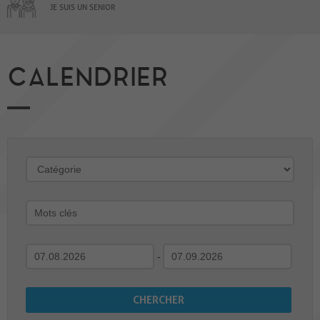
JE SUIS UN SENIOR
CALENDRIER
-