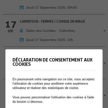
Jeudi 17 Septembre 2026, 09h45
17
CARREFOUR - FEMMES / CONSEIL EN IMAGE
Salles des Combles - Collombey
SEP.
Jeudi 17 Septembre 2026, 19h
18
CHILL À LA GUINGUETTE - A MURAZ
DÉCLARATION DE CONSENTEMENT AUX
Cour de l'école primaire de Muraz
SEP.
COOKIES
Vendredi 18 Septembre 2026, Dès 16h30
En poursuivant votre navigation sur ce site, vous acceptez
l'utilisation de cookies pour améliorer votre expérience
19
CONCOURS POMPIERS PROTECTION RESPIRATOIRE
utilisateur et réaliser des statistiques de visites.
Site des Perraires
SEP.
Vous pouvez personnaliser l'utilisation des cookies à l'aide
du bouton ci-dessous.
Samedi 19 Septembre 2026, dès 9h00