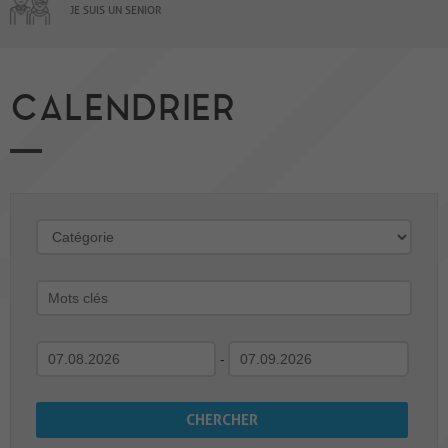
JE SUIS UN SENIOR
CALENDRIER
-