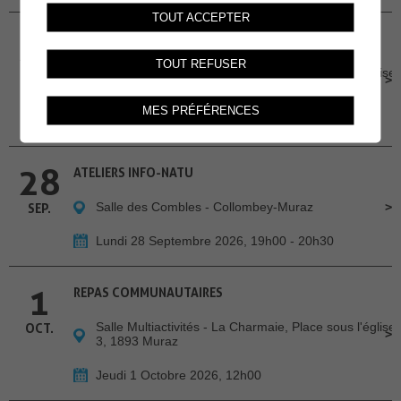
TOUT ACCEPTER
24
REPAS COMMUNAUTAIRES
TOUT REFUSER
Salle Multiactivités - La Charmaie, Place sous l'église
SEP.
3, 1893 Muraz
MES PRÉFÉRENCES
Jeudi 24 Septembre 2026, 12h00
28
ATELIERS INFO-NATU
Salle des Combles - Collombey-Muraz
SEP.
Lundi 28 Septembre 2026, 19h00 - 20h30
1
REPAS COMMUNAUTAIRES
Salle Multiactivités - La Charmaie, Place sous l'église
OCT.
3, 1893 Muraz
Jeudi 1 Octobre 2026, 12h00