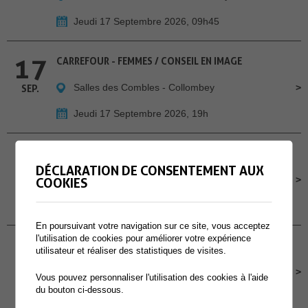
Jeudi 17 Septembre 2026, 09h45
17
CARREFOUR - FEMMES / CONSEIL EN IMAGE
Salles des Combles - Collombey
SEP.
Jeudi 17 Septembre 2026, 19h
18
CHILL À LA GUINGUETTE - A MURAZ
DÉCLARATION DE CONSENTEMENT AUX
Cour de l'école primaire de Muraz
SEP.
COOKIES
Vendredi 18 Septembre 2026, Dès 16h30
En poursuivant votre navigation sur ce site, vous acceptez
l'utilisation de cookies pour améliorer votre expérience
19
CONCOURS POMPIERS PROTECTION RESPIRATOIRE
utilisateur et réaliser des statistiques de visites.
Site des Perraires
SEP.
Vous pouvez personnaliser l'utilisation des cookies à l'aide
du bouton ci-dessous.
Samedi 19 Septembre 2026, dès 9h00