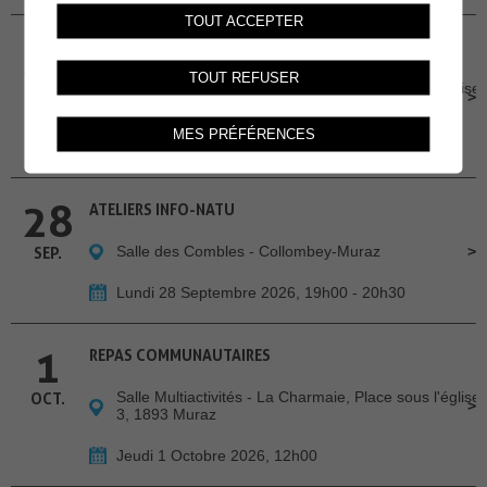
TOUT ACCEPTER
24
REPAS COMMUNAUTAIRES
TOUT REFUSER
Salle Multiactivités - La Charmaie, Place sous l'église
SEP.
3, 1893 Muraz
MES PRÉFÉRENCES
Jeudi 24 Septembre 2026, 12h00
28
ATELIERS INFO-NATU
Salle des Combles - Collombey-Muraz
SEP.
Lundi 28 Septembre 2026, 19h00 - 20h30
1
REPAS COMMUNAUTAIRES
Salle Multiactivités - La Charmaie, Place sous l'église
OCT.
3, 1893 Muraz
Jeudi 1 Octobre 2026, 12h00