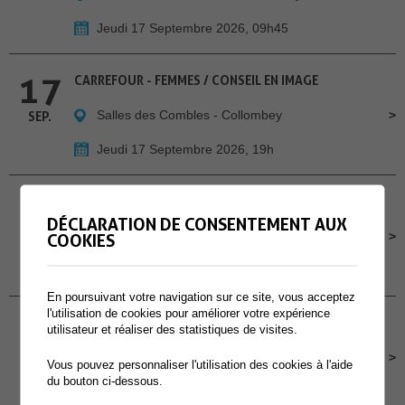
Jeudi 17 Septembre 2026, 09h45
17
CARREFOUR - FEMMES / CONSEIL EN IMAGE
Salles des Combles - Collombey
SEP.
Jeudi 17 Septembre 2026, 19h
18
CHILL À LA GUINGUETTE - A MURAZ
DÉCLARATION DE CONSENTEMENT AUX
Cour de l'école primaire de Muraz
SEP.
COOKIES
Vendredi 18 Septembre 2026, Dès 16h30
En poursuivant votre navigation sur ce site, vous acceptez
l'utilisation de cookies pour améliorer votre expérience
19
CONCOURS POMPIERS PROTECTION RESPIRATOIRE
utilisateur et réaliser des statistiques de visites.
Site des Perraires
SEP.
Vous pouvez personnaliser l'utilisation des cookies à l'aide
du bouton ci-dessous.
Samedi 19 Septembre 2026, dès 9h00