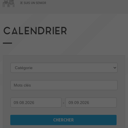
JE SUIS UN SENIOR
CALENDRIER
-