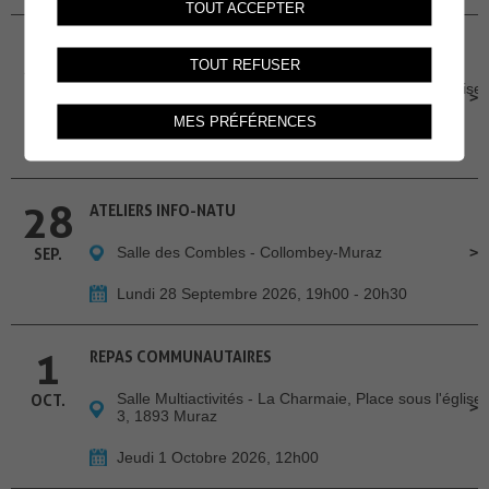
TOUT ACCEPTER
24
REPAS COMMUNAUTAIRES
TOUT REFUSER
Salle Multiactivités - La Charmaie, Place sous l'église
SEP.
3, 1893 Muraz
MES PRÉFÉRENCES
Jeudi 24 Septembre 2026, 12h00
28
ATELIERS INFO-NATU
Salle des Combles - Collombey-Muraz
SEP.
Lundi 28 Septembre 2026, 19h00 - 20h30
1
REPAS COMMUNAUTAIRES
Salle Multiactivités - La Charmaie, Place sous l'église
OCT.
3, 1893 Muraz
Jeudi 1 Octobre 2026, 12h00