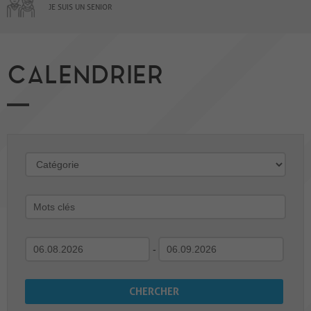
JE SUIS UN SENIOR
CALENDRIER
-