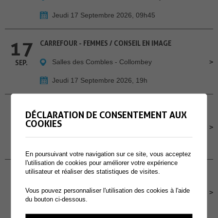
Jeudi 17 Septembre 2026, 09h45
17
CARREFOUR - FEMMES / CONSEIL EN IMAGE
Salles des Combles - Collombey
SEP.
Jeudi 17 Septembre 2026, 19h
18
CHILL À LA GUINGUETTE - A MURAZ
DÉCLARATION DE CONSENTEMENT AUX
COOKIES
Cour de l'école primaire de Muraz
SEP.
Vendredi 18 Septembre 2026, Dès 16h30
En poursuivant votre navigation sur ce site, vous acceptez
l'utilisation de cookies pour améliorer votre expérience
19
utilisateur et réaliser des statistiques de visites.
CONCOURS POMPIERS PROTECTION RESPIRATOIRE
Vous pouvez personnaliser l'utilisation des cookies à l'aide
Site des Perraires
SEP.
du bouton ci-dessous.
Samedi 19 Septembre 2026, dès 9h00