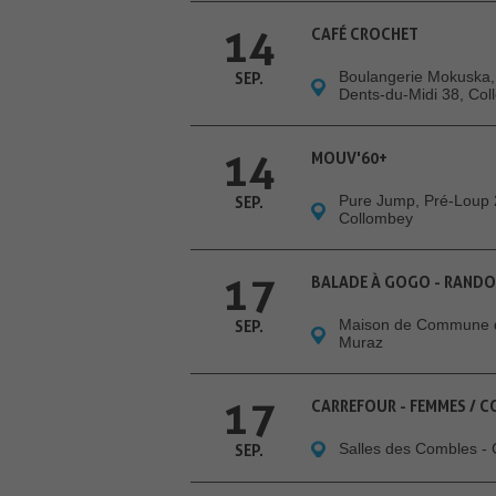
14
CAFÉ CROCHET
Boulangerie Mokuska,
SEP.
Dents-du-Midi 38, Co
14
MOUV'60+
Pure Jump, Pré-Loup 
SEP.
Collombey
17
BALADE À GOGO - RAND
Maison de Commune 
SEP.
Muraz
17
CARREFOUR - FEMMES / C
Salles des Combles -
SEP.