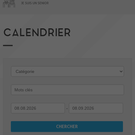
JE SUIS UN SENIOR
CALENDRIER
-