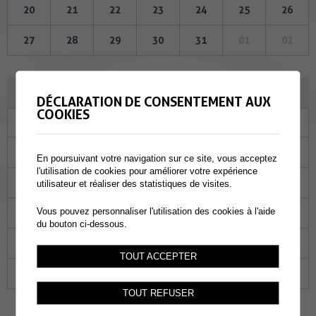
20
21
22
23
24
25
26
27
28
29
30
31
01
02
AVRIL 2023
DÉCLARATION DE CONSENTEMENT AUX
COOKIES
Lu
Ma
Me
Je
Ve
Sa
Di
27
28
29
30
31
01
02
En poursuivant votre navigation sur ce site, vous acceptez
l'utilisation de cookies pour améliorer votre expérience
03
04
05
06
07
08
09
utilisateur et réaliser des statistiques de visites.
Vous pouvez personnaliser l'utilisation des cookies à l'aide
10
11
12
13
14
15
16
du bouton ci-dessous.
17
18
19
20
21
22
23
TOUT ACCEPTER
24
25
26
27
28
29
30
TOUT REFUSER