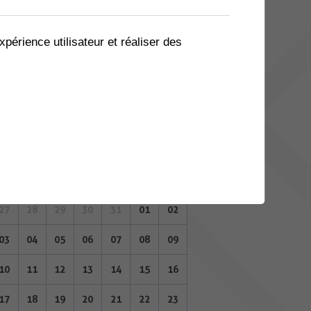
06
07
08
09
10
11
12
13
14
15
16
17
18
19
xpérience utilisateur et réaliser des
20
21
22
23
24
25
26
27
28
29
30
31
01
02
AVRIL 2023
Lu
Ma
Me
Je
Ve
Sa
Di
27
28
29
30
31
01
02
03
04
05
06
07
08
09
10
11
12
13
14
15
16
17
18
19
20
21
22
23