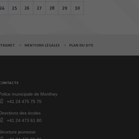
24
25
26
27
28
29
30
XTRANET
MENTIONS LÉGALES
PLAN DU SITE
CONTACTS
Police municipale de Monthey
+41 24 475 75 75
Directions des écoles
+41 24 473 61 80
Structure jeunesse