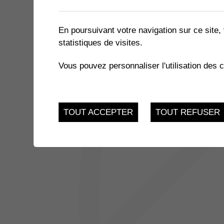
1 résultat
En poursuivant votre navigation sur ce site, 
statistiques de visites.
31
VENTE ÉCHANGE
Vous pouvez personnaliser l'utilisation des 
MAR.
salle Multiactivités
TOUT ACCEPTER
TOUT REFUSER