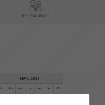
JE SUIS UN SENIOR
MARS 2023
Lu
Ma
Me
Je
Ve
Sa
Di
27
28
01
02
03
04
05