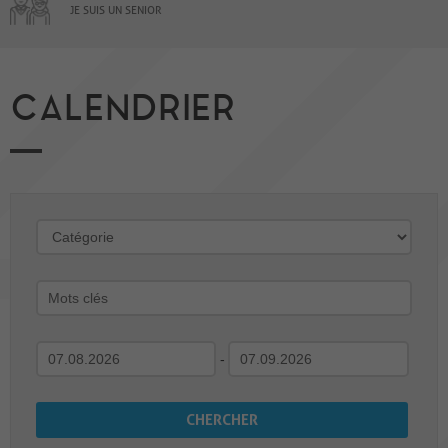
JE SUIS UN SENIOR
CALENDRIER
-