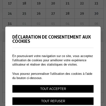
17
18
19
20
21
22
23
24
25
26
27
28
29
30
31
01
02
03
04
05
06
AVRIL 2025
DÉCLARATION DE CONSENTEMENT AUX
COOKIES
Lu
Ma
Me
Je
Ve
Sa
Di
En poursuivant votre navigation sur ce site, vous acceptez
31
01
02
03
04
05
06
l'utilisation de cookies pour améliorer votre expérience
utilisateur et réaliser des statistiques de visites.
07
08
09
10
11
12
13
Vous pouvez personnaliser l'utilisation des cookies à l'aide
14
15
16
17
18
19
20
du bouton ci-dessous.
21
22
23
24
25
26
27
TOUT ACCEPTER
28
29
30
01
02
03
04
TOUT REFUSER