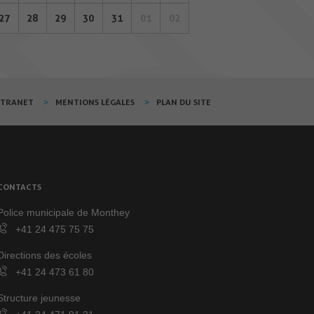
27
28
29
30
31
01
02
XTRANET
MENTIONS LÉGALES
PLAN DU SITE
CONTACTS
Police municipale de Monthey
+41 24 475 75 75
Directions des écoles
+41 24 473 61 80
Structure jeunesse