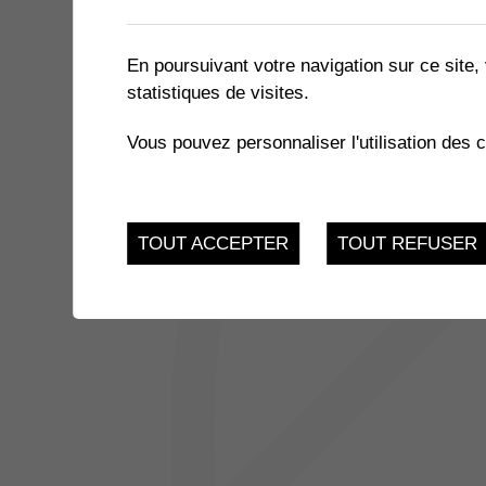
2 résultats
En poursuivant votre navigation sur ce site, 
statistiques de visites.
30
CLUB DE LECTURE
Vous pouvez personnaliser l'utilisation des 
Bibliothèque Commun
OCT.
30
GLOBE-TROTTEUR "COLO
TOUT ACCEPTER
TOUT REFUSER
Bibliothèque Commun
OCT.