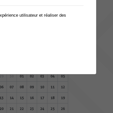
08
09
10
11
12
13
14
15
16
17
18
19
20
21
xpérience utilisateur et réaliser des
22
23
24
25
26
27
28
29
30
01
02
03
04
05
JUILLET 2026
Lu
Ma
Me
Je
Ve
Sa
Di
29
30
01
02
03
04
05
06
07
08
09
10
11
12
13
14
15
16
17
18
19
20
21
22
23
24
25
26