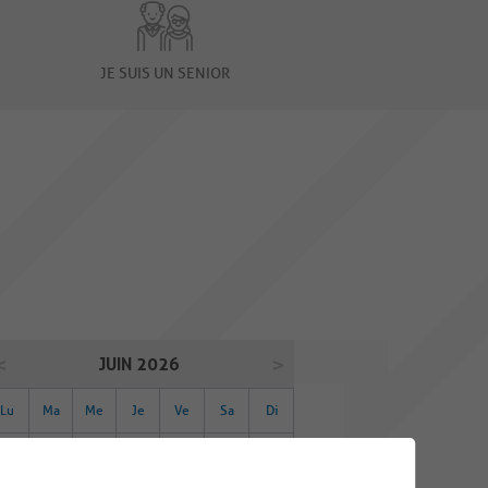
JE SUIS UN SENIOR
JUIN 2026
Lu
Ma
Me
Je
Ve
Sa
Di
01
02
03
04
05
06
07