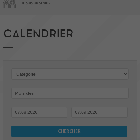
JE SUIS UN SENIOR
CALENDRIER
-