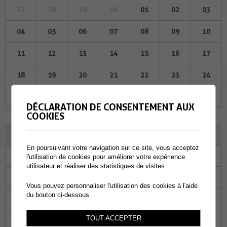
27
28
29
30
01
02
03
04
05
06
07
08
09
10
11
12
13
14
15
16
17
18
19
20
21
22
23
24
25
26
27
28
29
30
31
DÉCLARATION DE CONSENTEMENT AUX
COOKIES
JUIN 2026
En poursuivant votre navigation sur ce site, vous acceptez
Lu
Ma
Me
Je
Ve
Sa
Di
l'utilisation de cookies pour améliorer votre expérience
utilisateur et réaliser des statistiques de visites.
01
02
03
04
05
06
07
Vous pouvez personnaliser l'utilisation des cookies à l'aide
du bouton ci-dessous.
08
09
10
11
12
13
14
TOUT ACCEPTER
15
16
17
18
19
20
21