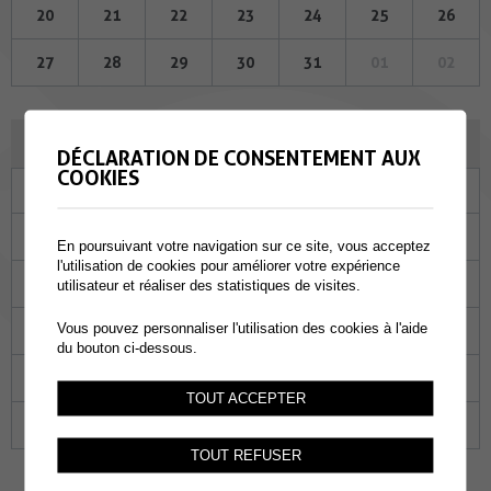
20
21
22
23
24
25
26
27
28
29
30
31
01
02
JUIN 2024
DÉCLARATION DE CONSENTEMENT AUX
COOKIES
Lu
Ma
Me
Je
Ve
Sa
Di
27
28
29
30
31
01
02
En poursuivant votre navigation sur ce site, vous acceptez
l'utilisation de cookies pour améliorer votre expérience
03
04
05
06
07
08
09
utilisateur et réaliser des statistiques de visites.
Vous pouvez personnaliser l'utilisation des cookies à l'aide
10
11
12
13
14
15
16
du bouton ci-dessous.
17
18
19
20
21
22
23
TOUT ACCEPTER
24
25
26
27
28
29
30
TOUT REFUSER