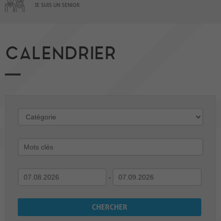
JE SUIS UN SENIOR
CALENDRIER
-