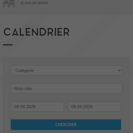
JE SUIS UN SENIOR
CALENDRIER
-