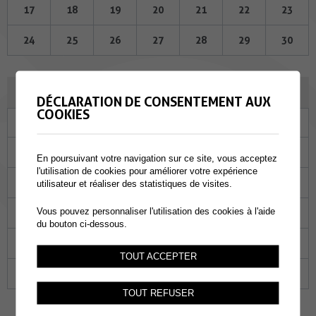
17
18
19
20
21
22
23
24
25
26
27
28
29
30
JUILLET 2024
DÉCLARATION DE CONSENTEMENT AUX
COOKIES
Lu
Ma
Me
Je
Ve
Sa
Di
01
02
03
04
05
06
07
En poursuivant votre navigation sur ce site, vous acceptez
l'utilisation de cookies pour améliorer votre expérience
08
09
10
11
12
13
14
utilisateur et réaliser des statistiques de visites.
Vous pouvez personnaliser l'utilisation des cookies à l'aide
15
16
17
18
19
20
21
du bouton ci-dessous.
22
23
24
25
26
27
28
TOUT ACCEPTER
29
30
31
01
02
03
04
TOUT REFUSER