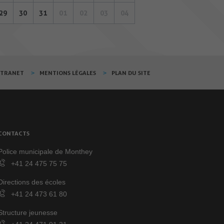
29
30
31
01
02
03
04
XTRANET
MENTIONS LÉGALES
PLAN DU SITE
CONTACTS
Police municipale de Monthey
+41 24 475 75 75
Directions des écoles
+41 24 473 61 80
Structure jeunesse