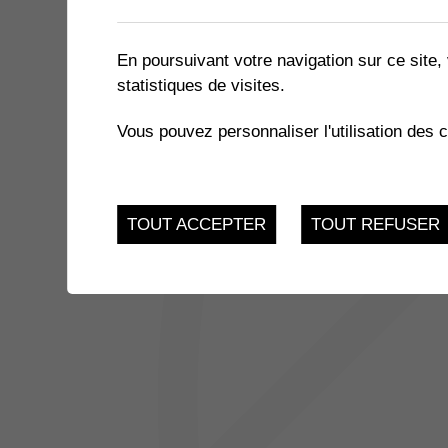
1 résultat
En poursuivant votre navigation sur ce site, 
statistiques de visites.
JUSQU'AU
EXPOSITION « LE MIEL ET 
17
Vous pouvez personnaliser l'utilisation des 
du 21.11.2022 au 17.
FEV.
TOUT ACCEPTER
TOUT REFUSER