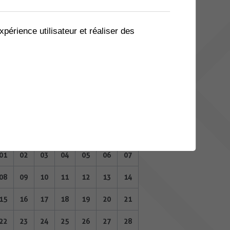
03
04
05
06
07
08
09
10
11
12
13
14
15
16
xpérience utilisateur et réaliser des
17
18
19
20
21
22
23
24
25
26
27
28
29
30
MAI 2023
Lu
Ma
Me
Je
Ve
Sa
Di
01
02
03
04
05
06
07
08
09
10
11
12
13
14
15
16
17
18
19
20
21
22
23
24
25
26
27
28