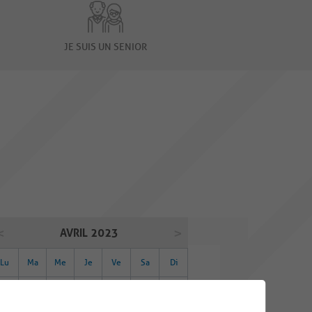
JE SUIS UN SENIOR
AVRIL 2023
Lu
Ma
Me
Je
Ve
Sa
Di
27
28
29
30
31
01
02