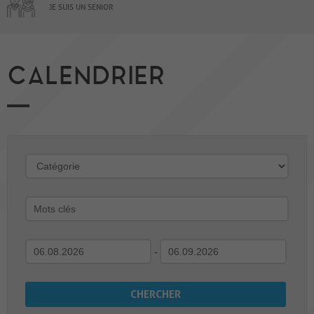
JE SUIS UN SENIOR
CALENDRIER
-