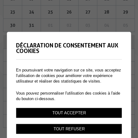
23
24
25
26
27
28
29
30
31
01
02
03
04
05
NOVEMBRE 2023
DÉCLARATION DE CONSENTEMENT AUX
COOKIES
Lu
Ma
Me
Je
Ve
Sa
Di
30
31
01
02
03
04
05
En poursuivant votre navigation sur ce site, vous acceptez
l'utilisation de cookies pour améliorer votre expérience
06
07
08
09
10
11
12
utilisateur et réaliser des statistiques de visites.
Vous pouvez personnaliser l'utilisation des cookies à l'aide
13
14
15
16
17
18
19
du bouton ci-dessous.
20
21
22
23
24
25
26
TOUT ACCEPTER
27
28
29
30
01
02
03
TOUT REFUSER