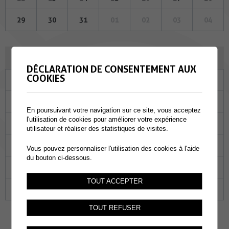
29
30
31
01
02
03
04
JUIN 2023
DÉCLARATION DE CONSENTEMENT AUX
COOKIES
Lu
Ma
Me
Je
Ve
Sa
Di
29
30
31
01
02
03
04
En poursuivant votre navigation sur ce site, vous acceptez
l'utilisation de cookies pour améliorer votre expérience
05
06
07
08
09
10
11
utilisateur et réaliser des statistiques de visites.
12
13
14
15
16
17
18
Vous pouvez personnaliser l'utilisation des cookies à l'aide
du bouton ci-dessous.
19
20
21
22
23
24
25
TOUT ACCEPTER
26
27
28
29
30
01
02
TOUT REFUSER