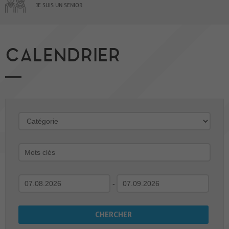
JE SUIS UN SENIOR
CALENDRIER
-