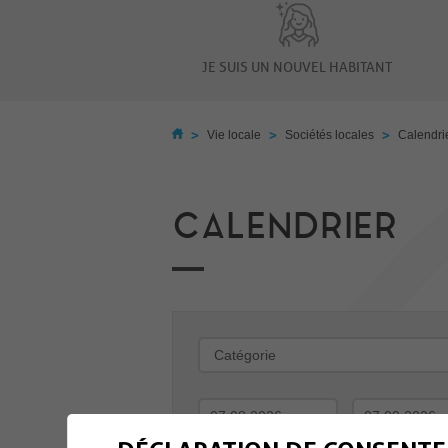
JE SUIS UN NOUVEL HABITANT
>
>
>
Vie locale
Sociétés locales
Calendri
CALENDRIER
-