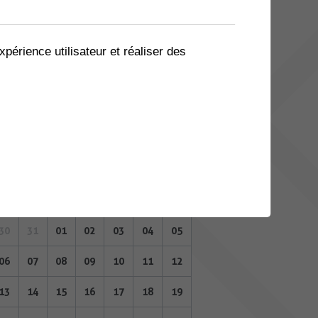
02
03
04
05
06
07
08
09
10
11
12
13
14
15
xpérience utilisateur et réaliser des
16
17
18
19
20
21
22
23
24
25
26
27
28
29
30
31
01
02
03
04
05
FÉVRIER 2023
Lu
Ma
Me
Je
Ve
Sa
Di
30
31
01
02
03
04
05
06
07
08
09
10
11
12
13
14
15
16
17
18
19