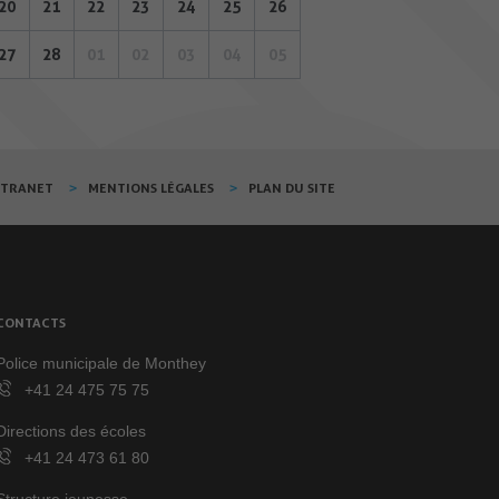
20
21
22
23
24
25
26
27
28
01
02
03
04
05
XTRANET
MENTIONS LÉGALES
PLAN DU SITE
CONTACTS
Police municipale de Monthey
+41 24 475 75 75
Directions des écoles
+41 24 473 61 80
Structure jeunesse