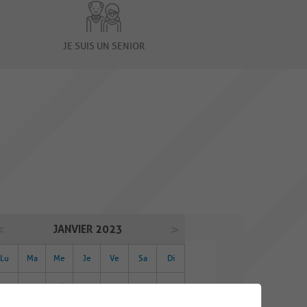
JE SUIS UN SENIOR
JANVIER 2023
Lu
Ma
Me
Je
Ve
Sa
Di
26
27
28
29
30
31
01