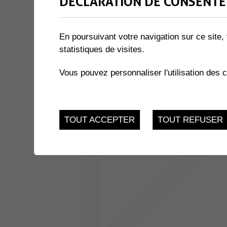
DÉCLARATION DE CONSENTE
1 résultat
En poursuivant votre navigation sur ce site, 
statistiques de visites.
JUSQU'AU
EXPOSITION « LE MIEL ET 
17
du 21.11.2022 au 17.
Vous pouvez personnaliser l'utilisation des 
FEV.
TOUT ACCEPTER
TOUT REFUSER