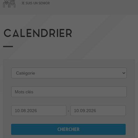
JE SUIS UN SENIOR
CALENDRIER
-