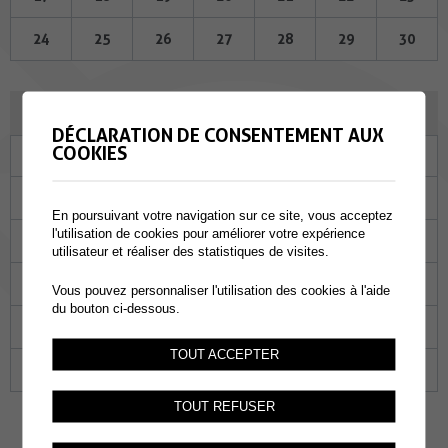
24
25
26
27
28
29
30
MAI 2023
DÉCLARATION DE CONSENTEMENT AUX
COOKIES
Lu
Ma
Me
Je
Ve
Sa
Di
01
02
03
04
05
06
07
En poursuivant votre navigation sur ce site, vous acceptez
l'utilisation de cookies pour améliorer votre expérience
08
09
10
11
12
13
14
utilisateur et réaliser des statistiques de visites.
15
16
17
18
19
20
21
Vous pouvez personnaliser l'utilisation des cookies à l'aide
du bouton ci-dessous.
22
23
24
25
26
27
28
TOUT ACCEPTER
29
30
31
01
02
03
04
TOUT REFUSER