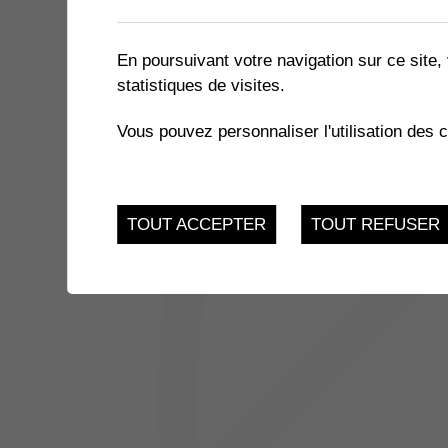
1 résultat
En poursuivant votre navigation sur ce site, 
statistiques de visites.
JUSQU'AU
EXPOSITION « LE MIEL ET 
17
Vous pouvez personnaliser l'utilisation des 
du 21.11.2022 au 17.
FEV.
TOUT ACCEPTER
TOUT REFUSER