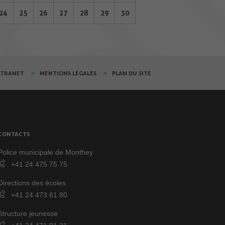
24
25
26
27
28
29
30
XTRANET
MENTIONS LÉGALES
PLAN DU SITE
CONTACTS
Police municipale de Monthey
+41 24 475 75 75
Directions des écoles
+41 24 473 61 80
Structure jeunesse