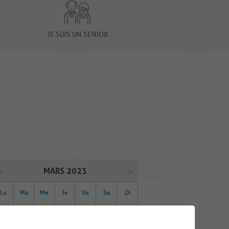
JE SUIS UN SENIOR
MARS 2023
Lu
Ma
Me
Je
Ve
Sa
Di
27
28
01
02
03
04
05