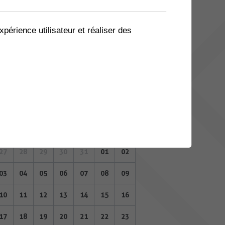
06
07
08
09
10
11
12
13
14
15
16
17
18
19
xpérience utilisateur et réaliser des
20
21
22
23
24
25
26
27
28
29
30
31
01
02
AVRIL 2023
Lu
Ma
Me
Je
Ve
Sa
Di
27
28
29
30
31
01
02
03
04
05
06
07
08
09
10
11
12
13
14
15
16
17
18
19
20
21
22
23