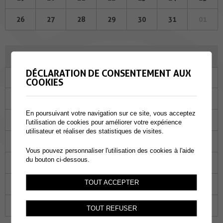
26
27
28
29
30
31
01
JANVIER 2023
DÉCLARATION DE CONSENTEMENT AUX
Lu
Ma
Me
Je
Ve
Sa
Di
COOKIES
26
27
28
29
30
31
01
En poursuivant votre navigation sur ce site, vous acceptez
02
03
04
05
06
07
08
l'utilisation de cookies pour améliorer votre expérience
utilisateur et réaliser des statistiques de visites.
09
10
11
12
13
14
15
Vous pouvez personnaliser l'utilisation des cookies à l'aide
du bouton ci-dessous.
16
17
18
19
20
21
22
TOUT ACCEPTER
23
24
25
26
27
28
29
30
31
01
02
03
04
05
TOUT REFUSER