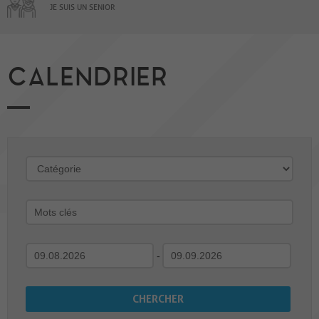
JE SUIS UN SENIOR
CALENDRIER
-