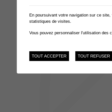
1 résultat
En poursuivant votre navigation sur ce site, 
statistiques de visites.
JUSQU'AU
EXPOSITION « LE MIEL ET 
17
Vous pouvez personnaliser l'utilisation des 
du 21.11.2022 au 17.
FEV.
TOUT ACCEPTER
TOUT REFUSER