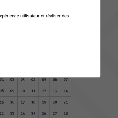
03
04
05
06
07
08
09
10
11
12
13
14
15
16
xpérience utilisateur et réaliser des
17
18
19
20
21
22
23
24
25
26
27
28
29
30
MAI 2023
Lu
Ma
Me
Je
Ve
Sa
Di
01
02
03
04
05
06
07
08
09
10
11
12
13
14
15
16
17
18
19
20
21
22
23
24
25
26
27
28