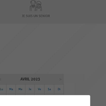
JE SUIS UN SENIOR
AVRIL 2023
Lu
Ma
Me
Je
Ve
Sa
Di
27
28
29
30
31
01
02