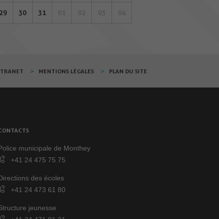
29
30
31
01
02
03
04
XTRANET
MENTIONS LÉGALES
PLAN DU SITE
CONTACTS
Police municipale de Monthey
+41 24 475 75 75
Directions des écoles
+41 24 473 61 80
Structure jeunesse