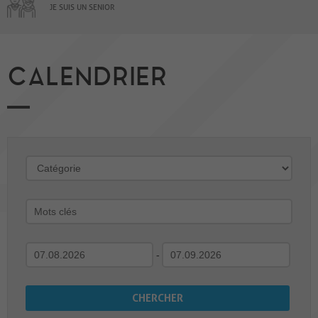
JE SUIS UN SENIOR
CALENDRIER
-