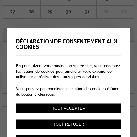
27
28
29
30
31
01
02
AVRIL 2023
DÉCLARATION DE CONSENTEMENT AUX
COOKIES
Lu
Ma
Me
Je
Ve
Sa
Di
27
28
29
30
31
01
02
En poursuivant votre navigation sur ce site, vous acceptez
l'utilisation de cookies pour améliorer votre expérience
03
04
05
06
07
08
09
utilisateur et réaliser des statistiques de visites.
10
11
12
13
14
15
16
Vous pouvez personnaliser l'utilisation des cookies à l'aide
du bouton ci-dessous.
17
18
19
20
21
22
23
TOUT ACCEPTER
24
25
26
27
28
29
30
TOUT REFUSER