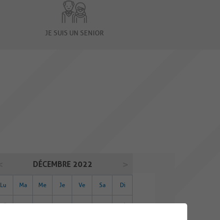
JE SUIS UN SENIOR
DÉCEMBRE 2022
Lu
Ma
Me
Je
Ve
Sa
Di
28
29
30
01
02
03
04