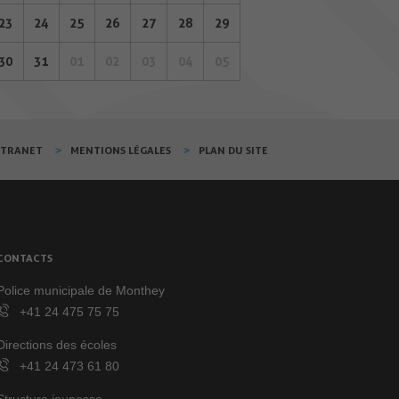
23
24
25
26
27
28
29
30
31
01
02
03
04
05
XTRANET
MENTIONS LÉGALES
PLAN DU SITE
CONTACTS
Police municipale de Monthey
+41 24 475 75 75
Directions des écoles
+41 24 473 61 80
Structure jeunesse