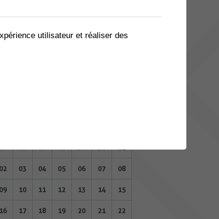
05
06
07
08
09
10
11
12
13
14
15
16
17
18
xpérience utilisateur et réaliser des
19
20
21
22
23
24
25
26
27
28
29
30
31
01
JANVIER 2023
Lu
Ma
Me
Je
Ve
Sa
Di
26
27
28
29
30
31
01
02
03
04
05
06
07
08
09
10
11
12
13
14
15
16
17
18
19
20
21
22