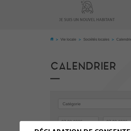
JE SUIS UN NOUVEL HABITANT
>
>
>
Vie locale
Sociétés locales
Calendri
CALENDRIER
-