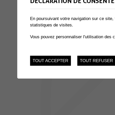
DÉCLARATION DE CONSENTE
1 résultat
En poursuivant votre navigation sur ce site, 
statistiques de visites.
JUSQU'AU
EXPOSITION « LE MIEL ET 
17
du 21.11.2022 au 17.
Vous pouvez personnaliser l'utilisation des 
FEV.
TOUT ACCEPTER
TOUT REFUSER