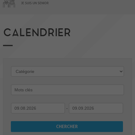
JE SUIS UN SENIOR
CALENDRIER
-