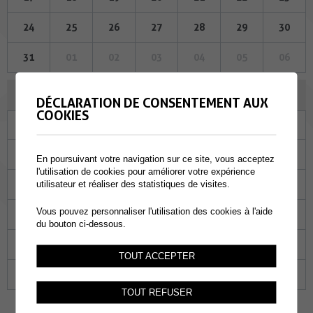
24
25
26
27
28
29
30
31
01
02
03
04
05
06
AOÛT 2023
DÉCLARATION DE CONSENTEMENT AUX
COOKIES
Lu
Ma
Me
Je
Ve
Sa
Di
31
01
02
03
04
05
06
En poursuivant votre navigation sur ce site, vous acceptez
l'utilisation de cookies pour améliorer votre expérience
07
08
09
10
11
12
13
utilisateur et réaliser des statistiques de visites.
Vous pouvez personnaliser l'utilisation des cookies à l'aide
14
15
16
17
18
19
20
du bouton ci-dessous.
21
22
23
24
25
26
27
TOUT ACCEPTER
28
29
30
31
01
02
03
TOUT REFUSER