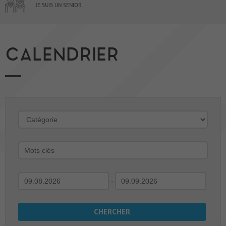
JE SUIS UN SENIOR
CALENDRIER
-