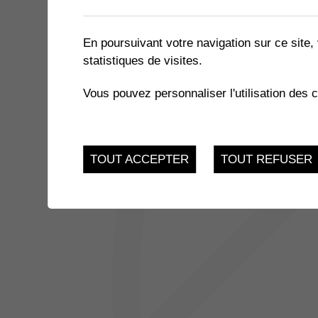
2 résultats
En poursuivant votre navigation sur ce site, 
statistiques de visites.
27
130 ANS DE LA CHORALE 
Vous pouvez personnaliser l'utilisation des 
Église de Muraz
NOV.
JUSQU'AU
EXPOSITION « LE MIEL ET 
17
TOUT ACCEPTER
TOUT REFUSER
du 21.11.2022 au 17.
FEV.