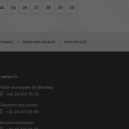
24
25
26
27
28
29
30
XTRANET
MENTIONS LÉGALES
PLAN DU SITE
CONTACTS
Police municipale de Monthey
+41 24 475 75 75
Directions des écoles
+41 24 473 61 80
Structure jeunesse