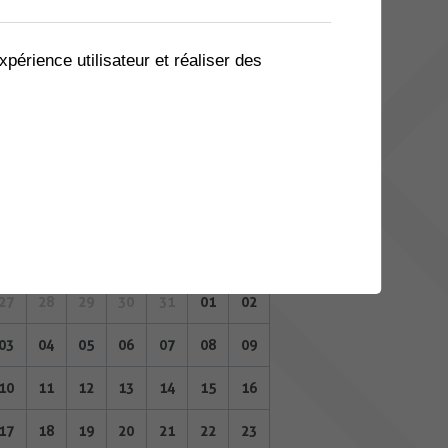
06
07
08
09
10
11
12
13
14
15
16
17
18
19
xpérience utilisateur et réaliser des
20
21
22
23
24
25
26
27
28
29
30
31
01
02
JUIN 2024
Lu
Ma
Me
Je
Ve
Sa
Di
27
28
29
30
31
01
02
03
04
05
06
07
08
09
10
11
12
13
14
15
16
17
18
19
20
21
22
23