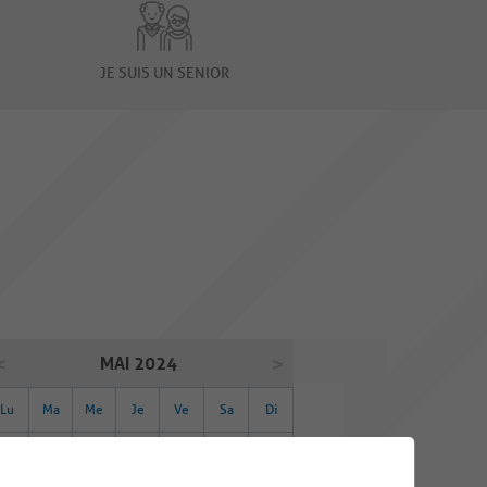
JE SUIS UN SENIOR
MAI 2024
Lu
Ma
Me
Je
Ve
Sa
Di
29
30
01
02
03
04
05