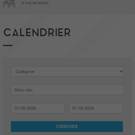
JE SUIS UN SENIOR
CALENDRIER
-