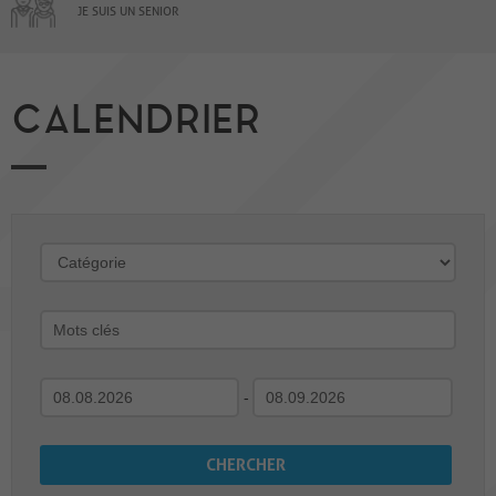
JE SUIS UN SENIOR
CALENDRIER
-