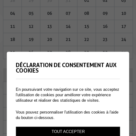
28
29
30
31
01
02
03
04
05
06
07
08
09
10
11
12
13
14
15
16
17
18
19
20
21
22
23
24
25
26
27
28
29
30
01
DÉCLARATION DE CONSENTEMENT AUX
COOKIES
OCTOBRE 2023
Lu
Ma
Me
Je
Ve
Sa
Di
En poursuivant votre navigation sur ce site, vous acceptez
l'utilisation de cookies pour améliorer votre expérience
25
26
27
28
29
30
01
utilisateur et réaliser des statistiques de visites.
Vous pouvez personnaliser l'utilisation des cookies à l'aide
02
03
04
05
06
07
08
du bouton ci-dessous.
09
10
11
12
13
14
15
TOUT ACCEPTER