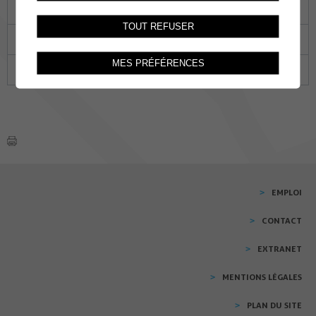
16
17
18
19
20
21
22
TOUT REFUSER
23
24
25
26
27
28
29
MES PRÉFÉRENCES
30
31
01
02
03
04
05
EMPLOI
CONTACT
EXTRANET
MENTIONS LÉGALES
PLAN DU SITE