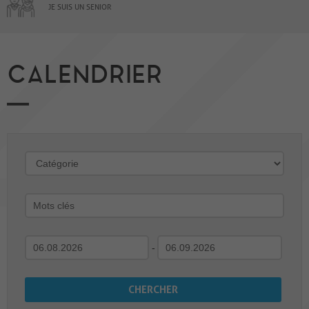
JE SUIS UN SENIOR
CALENDRIER
-