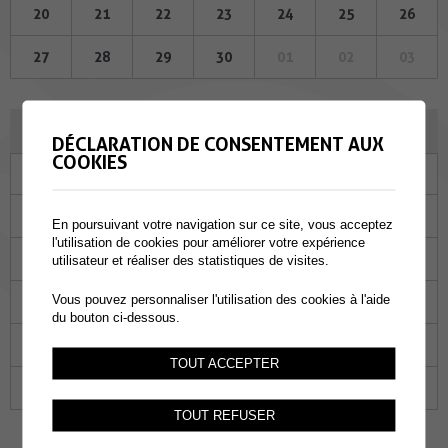
20
21
22
23
24
25
26
27
28
29
30
01
02
03
DÉCEMBRE 2023
DÉCLARATION DE CONSENTEMENT AUX
COOKIES
Lu
Ma
Me
Je
Ve
Sa
Di
27
28
29
30
01
02
03
En poursuivant votre navigation sur ce site, vous acceptez
l'utilisation de cookies pour améliorer votre expérience
04
05
06
07
08
09
10
utilisateur et réaliser des statistiques de visites.
Vous pouvez personnaliser l'utilisation des cookies à l'aide
11
12
13
14
15
16
17
du bouton ci-dessous.
18
19
20
21
22
23
24
TOUT ACCEPTER
25
26
27
28
29
30
31
TOUT REFUSER