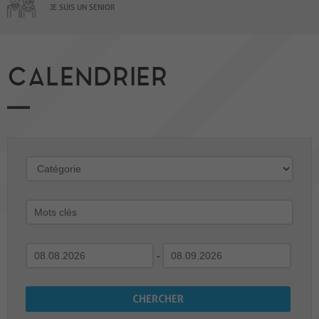
JE SUIS UN SENIOR
CALENDRIER
-