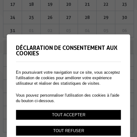
17
18
19
20
21
22
23
24
25
26
27
28
29
30
31
01
02
03
04
05
06
AOÛT 2023
DÉCLARATION DE CONSENTEMENT AUX
COOKIES
Lu
Ma
Me
Je
Ve
Sa
Di
En poursuivant votre navigation sur ce site, vous acceptez
31
01
02
03
04
05
06
l'utilisation de cookies pour améliorer votre expérience
utilisateur et réaliser des statistiques de visites.
07
08
09
10
11
12
13
Vous pouvez personnaliser l'utilisation des cookies à l'aide
14
15
16
17
18
19
20
du bouton ci-dessous.
21
22
23
24
25
26
27
TOUT ACCEPTER
28
29
30
31
01
02
03
TOUT REFUSER