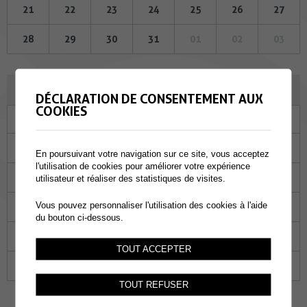
21
22
23
24
25
26
27
28
29
30
31
01
02
03
SEPTEMBRE 2023
DÉCLARATION DE CONSENTEMENT AUX
COOKIES
Lu
Ma
Me
Je
Ve
Sa
Di
28
29
30
31
01
02
03
En poursuivant votre navigation sur ce site, vous acceptez
l'utilisation de cookies pour améliorer votre expérience
04
05
06
07
08
09
10
utilisateur et réaliser des statistiques de visites.
Vous pouvez personnaliser l'utilisation des cookies à l'aide
11
12
13
14
15
16
17
du bouton ci-dessous.
18
19
20
21
22
23
24
TOUT ACCEPTER
25
26
27
28
29
30
01
TOUT REFUSER