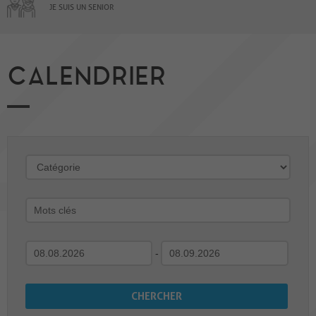
JE SUIS UN SENIOR
CALENDRIER
-