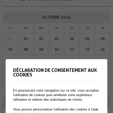
OCTOBRE 2024
Lu
Ma
Me
Je
Ve
Sa
Di
30
01
02
03
04
05
06
07
08
09
10
11
12
13
14
15
16
17
18
19
20
DÉCLARATION DE CONSENTEMENT AUX
21
22
23
24
25
26
27
COOKIES
28
29
30
31
01
02
03
En poursuivant votre navigation sur ce site, vous acceptez
l'utilisation de cookies pour améliorer votre expérience
utilisateur et réaliser des statistiques de visites.
NOVEMBRE 2024
Vous pouvez personnaliser l'utilisation des cookies à l'aide
Lu
Ma
Me
Je
Ve
Sa
Di