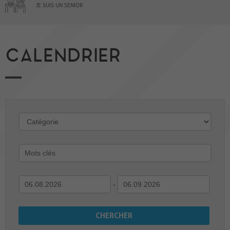
JE SUIS UN SENIOR
CALENDRIER
-