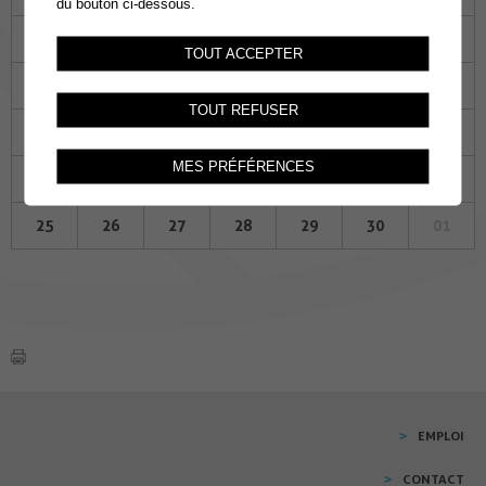
du bouton ci-dessous.
28
29
30
31
01
02
03
TOUT ACCEPTER
04
05
06
07
08
09
10
TOUT REFUSER
11
12
13
14
15
16
17
MES PRÉFÉRENCES
18
19
20
21
22
23
24
25
26
27
28
29
30
01
EMPLOI
CONTACT