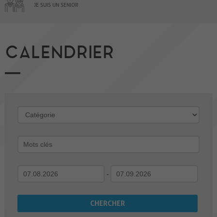
JE SUIS UN SENIOR
CALENDRIER
-