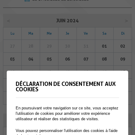
JUIN 2024
Lu
Ma
Me
Je
Ve
Sa
Di
27
28
29
30
31
01
02
03
04
05
06
07
08
09
10
11
12
13
14
15
16
DÉCLARATION DE CONSENTEMENT AUX
17
18
19
20
21
22
23
COOKIES
24
25
26
27
28
29
30
En poursuivant votre navigation sur ce site, vous acceptez
l'utilisation de cookies pour améliorer votre expérience
utilisateur et réaliser des statistiques de visites.
JUILLET 2024
Vous pouvez personnaliser l'utilisation des cookies à l'aide
Lu
Ma
Me
Je
Ve
Sa
Di