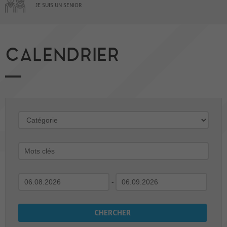
JE SUIS UN SENIOR
CALENDRIER
-