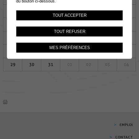
du bouton ci-dessous.
01
02
03
04
05
06
07
TOUT ACCEPTER
08
09
10
11
12
13
14
TOUT REFUSER
15
16
17
18
19
20
21
MES PRÉFÉRENCES
22
23
24
25
26
27
28
29
30
31
01
02
03
04
EMPLOI
CONTACT