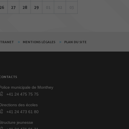
26
27
28
29
01
02
03
XTRANET
MENTIONS LÉGALES
PLAN DU SITE
CONTACTS
Police municipale de Monthey
+41 24 475 75 75
Directions des écoles
+41 24 473 61 80
Structure jeunesse