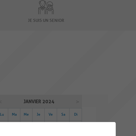
JE SUIS UN SENIOR
JANVIER 2024
Lu
Ma
Me
Je
Ve
Sa
Di
01
02
03
04
05
06
07