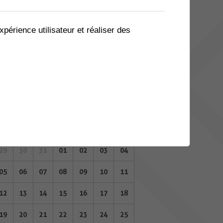
08
09
10
11
12
13
14
15
16
17
18
19
20
21
xpérience utilisateur et réaliser des
22
23
24
25
26
27
28
29
30
31
01
02
03
04
FÉVRIER 2024
Lu
Ma
Me
Je
Ve
Sa
Di
29
30
31
01
02
03
04
05
06
07
08
09
10
11
12
13
14
15
16
17
18
19
20
21
22
23
24
25