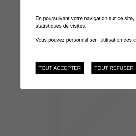
1 résultat
En poursuivant votre navigation sur ce site, 
statistiques de visites.
JUSQU'AU
EXPOSITION « LE MIEL ET 
17
Vous pouvez personnaliser l'utilisation des 
du 21.11.2022 au 17.
FEV.
TOUT ACCEPTER
TOUT REFUSER