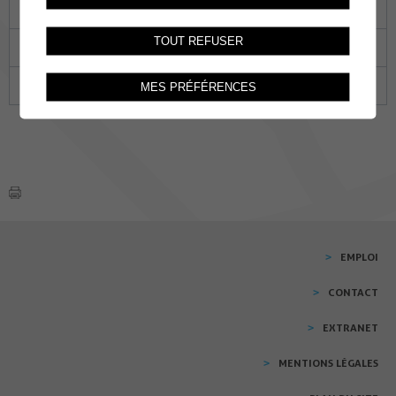
14
15
16
17
18
19
20
TOUT REFUSER
21
22
23
24
25
26
27
28
29
30
31
01
02
03
MES PRÉFÉRENCES
EMPLOI
CONTACT
EXTRANET
MENTIONS LÉGALES