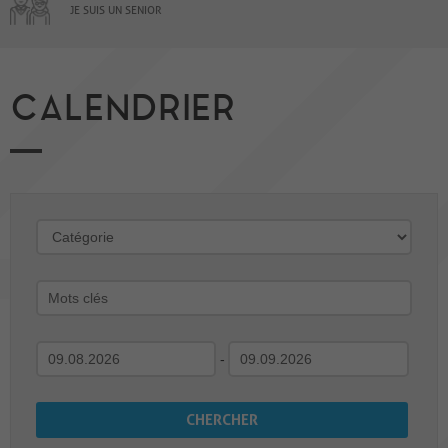
JE SUIS UN SENIOR
CALENDRIER
-