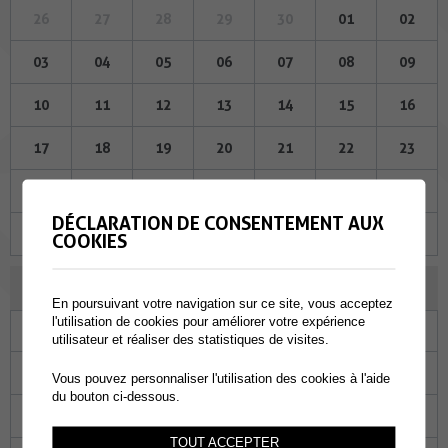
26
27
28
29
30
01
02
03
04
05
06
07
08
09
10
11
12
13
14
15
16
17
18
19
20
21
22
23
24
25
26
27
28
29
30
DÉCLARATION DE CONSENTEMENT AUX
31
01
02
03
04
05
06
COOKIES
AOÛT 2023
En poursuivant votre navigation sur ce site, vous acceptez
l'utilisation de cookies pour améliorer votre expérience
Lu
Ma
Me
Je
Ve
Sa
Di
utilisateur et réaliser des statistiques de visites.
31
01
02
03
04
05
06
Vous pouvez personnaliser l'utilisation des cookies à l'aide
du bouton ci-dessous.
07
08
09
10
11
12
13
TOUT ACCEPTER