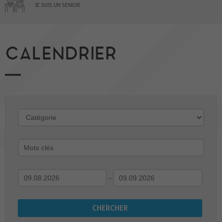
JE SUIS UN SENIOR
CALENDRIER
-