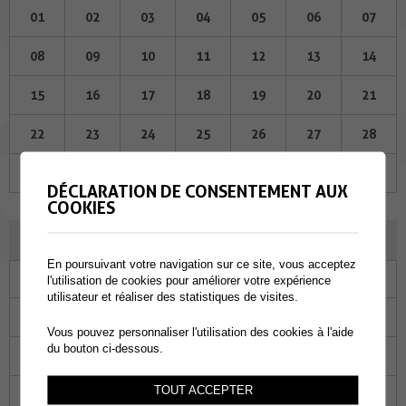
01
02
03
04
05
06
07
08
09
10
11
12
13
14
15
16
17
18
19
20
21
22
23
24
25
26
27
28
29
30
31
01
02
03
04
DÉCLARATION DE CONSENTEMENT AUX
COOKIES
JUIN 2023
En poursuivant votre navigation sur ce site, vous acceptez
Lu
Ma
Me
Je
Ve
Sa
Di
l'utilisation de cookies pour améliorer votre expérience
utilisateur et réaliser des statistiques de visites.
29
30
31
01
02
03
04
Vous pouvez personnaliser l'utilisation des cookies à l'aide
du bouton ci-dessous.
05
06
07
08
09
10
11
TOUT ACCEPTER
12
13
14
15
16
17
18