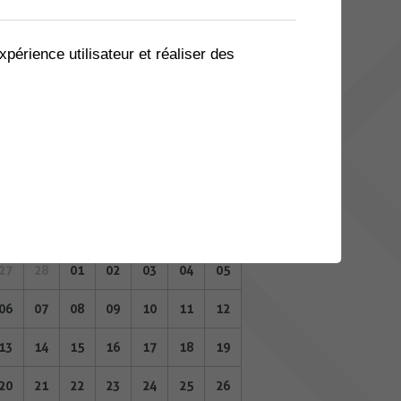
06
07
08
09
10
11
12
13
14
15
16
17
18
19
xpérience utilisateur et réaliser des
20
21
22
23
24
25
26
27
28
01
02
03
04
05
MARS 2023
Lu
Ma
Me
Je
Ve
Sa
Di
27
28
01
02
03
04
05
06
07
08
09
10
11
12
13
14
15
16
17
18
19
20
21
22
23
24
25
26