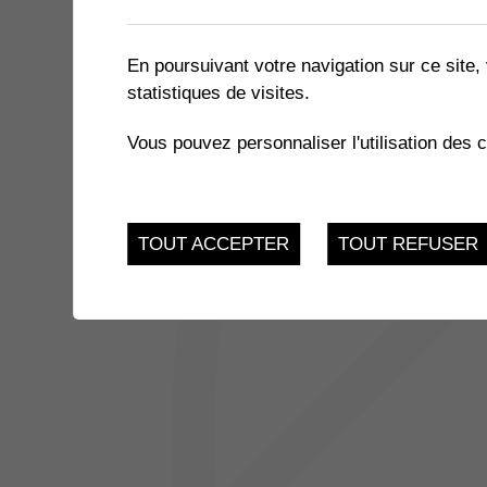
2 résultats
En poursuivant votre navigation sur ce site, 
statistiques de visites.
24
THÉÂTRE DU ROVRA
Vous pouvez personnaliser l'utilisation des 
Salle des Perraires
MAR.
JUSQU'AU
THÉÂTRE DU ROVRA - PAPA
25
TOUT ACCEPTER
TOUT REFUSER
Salle des Perraires - 
Muraz
MAR.