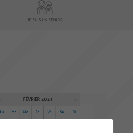
JE SUIS UN SENIOR
FÉVRIER 2023
Lu
Ma
Me
Je
Ve
Sa
Di
30
31
01
02
03
04
05