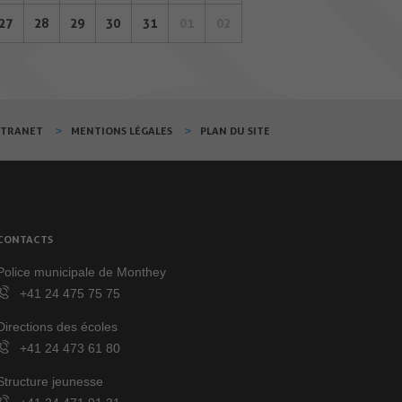
27
28
29
30
31
01
02
XTRANET
MENTIONS LÉGALES
PLAN DU SITE
CONTACTS
Police municipale de Monthey
+41 24 475 75 75
Directions des écoles
+41 24 473 61 80
Structure jeunesse