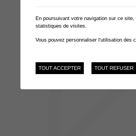
1 résultat
En poursuivant votre navigation sur ce site, 
statistiques de visites.
JUSQU'AU
EXPOSITION « LE MIEL ET 
17
Vous pouvez personnaliser l'utilisation des 
du 21.11.2022 au 17.
FEV.
TOUT ACCEPTER
TOUT REFUSER