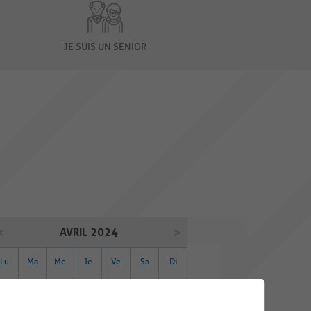
JE SUIS UN SENIOR
AVRIL 2024
Lu
Ma
Me
Je
Ve
Sa
Di
01
02
03
04
05
06
07