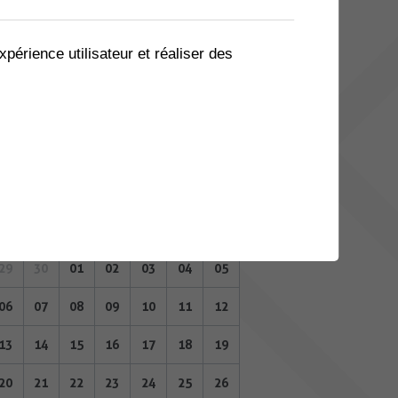
08
09
10
11
12
13
14
15
16
17
18
19
20
21
xpérience utilisateur et réaliser des
22
23
24
25
26
27
28
29
30
01
02
03
04
05
MAI 2024
Lu
Ma
Me
Je
Ve
Sa
Di
29
30
01
02
03
04
05
06
07
08
09
10
11
12
13
14
15
16
17
18
19
20
21
22
23
24
25
26