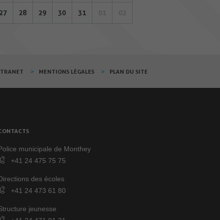
27
28
29
30
31
01
02
XTRANET
MENTIONS LÉGALES
PLAN DU SITE
CONTACTS
Police municipale de Monthey
+41 24 475 75 75
Directions des écoles
+41 24 473 61 80
Structure jeunesse