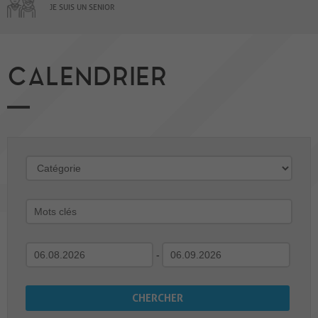
JE SUIS UN SENIOR
CALENDRIER
-