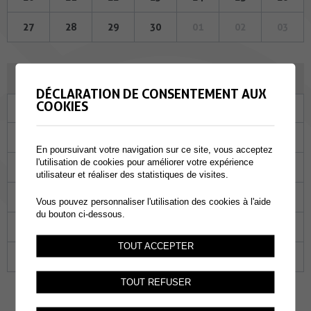
27
28
29
30
01
02
03
DÉCEMBRE 2023
DÉCLARATION DE CONSENTEMENT AUX
COOKIES
Lu
Ma
Me
Je
Ve
Sa
Di
27
28
29
30
01
02
03
En poursuivant votre navigation sur ce site, vous acceptez
l'utilisation de cookies pour améliorer votre expérience
04
05
06
07
08
09
10
utilisateur et réaliser des statistiques de visites.
11
12
13
14
15
16
17
Vous pouvez personnaliser l'utilisation des cookies à l'aide
du bouton ci-dessous.
18
19
20
21
22
23
24
TOUT ACCEPTER
25
26
27
28
29
30
31
TOUT REFUSER