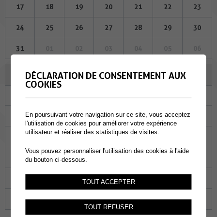
17
18
19
20
21
22
23
24
25
26
27
28
29
30
31
01
02
03
04
05
06
AOÛT 2023
DÉCLARATION DE CONSENTEMENT AUX
COOKIES
Lu
Ma
Me
Je
Ve
Sa
Di
En poursuivant votre navigation sur ce site, vous acceptez
31
01
02
03
04
05
06
l'utilisation de cookies pour améliorer votre expérience
utilisateur et réaliser des statistiques de visites.
07
08
09
10
11
12
13
Vous pouvez personnaliser l'utilisation des cookies à l'aide
14
15
16
17
18
19
20
du bouton ci-dessous.
21
22
23
24
25
26
27
TOUT ACCEPTER
28
29
30
31
01
02
03
TOUT REFUSER