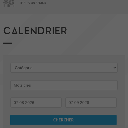
JE SUIS UN SENIOR
CALENDRIER
-