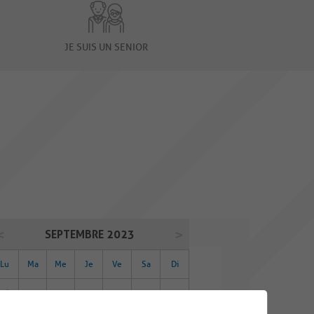
JE SUIS UN SENIOR
SEPTEMBRE 2023
Lu
Ma
Me
Je
Ve
Sa
Di
28
29
30
31
01
02
03