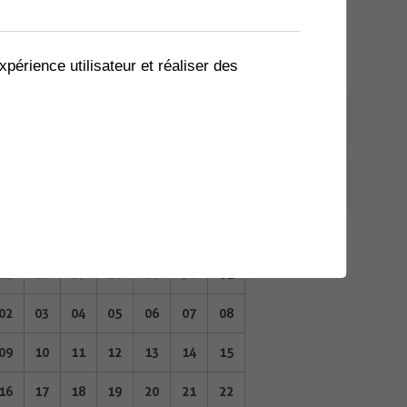
04
05
06
07
08
09
10
11
12
13
14
15
16
17
xpérience utilisateur et réaliser des
18
19
20
21
22
23
24
25
26
27
28
29
30
01
OCTOBRE 2023
Lu
Ma
Me
Je
Ve
Sa
Di
25
26
27
28
29
30
01
02
03
04
05
06
07
08
09
10
11
12
13
14
15
16
17
18
19
20
21
22