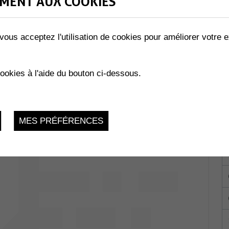
MENT AUX COOKIES
vous acceptez l'utilisation de cookies pour améliorer votre e
RAZZI...TE !
Collombey-
cookies à l'aide du bouton ci-dessous.
du 17.03.2023 au 25.03.2023
MES PRÉFÉRENCES