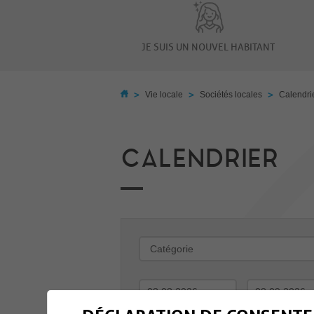
JE SUIS UN NOUVEL HABITANT
>
>
>
Vie locale
Sociétés locales
Calendri
CALENDRIER
-