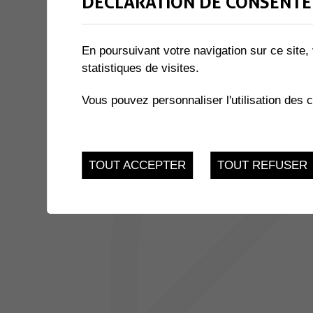
DÉCLARATION DE CONSENTE
1 résultat
En poursuivant votre navigation sur ce site, 
statistiques de visites.
JUSQU'AU
THÉÂTRE DU ROVRA - PAPA
25
Salle des Perraires - 
Vous pouvez personnaliser l'utilisation des 
Muraz
MAR.
TOUT ACCEPTER
TOUT REFUSER