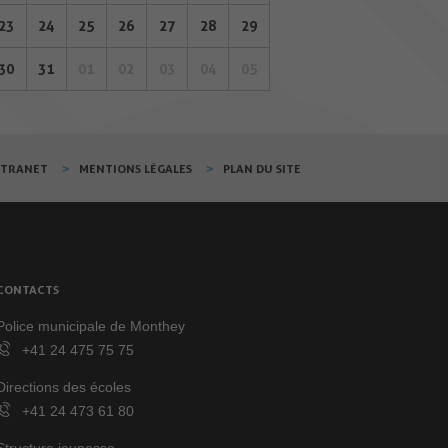
23
24
25
26
27
28
29
30
31
01
02
03
04
05
XTRANET
MENTIONS LÉGALES
PLAN DU SITE
CONTACTS
Police municipale de Monthey
+41 24 475 75 75
Directions des écoles
+41 24 473 61 80
Structure jeunesse