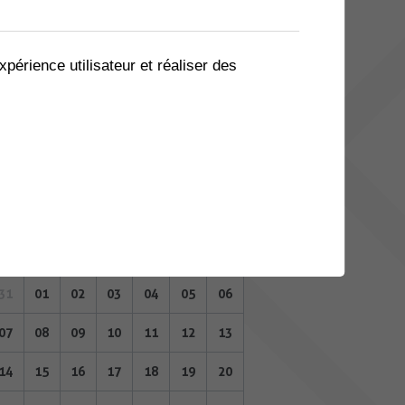
03
04
05
06
07
08
09
10
11
12
13
14
15
16
xpérience utilisateur et réaliser des
17
18
19
20
21
22
23
24
25
26
27
28
29
30
31
01
02
03
04
05
06
AOÛT 2023
Lu
Ma
Me
Je
Ve
Sa
Di
31
01
02
03
04
05
06
07
08
09
10
11
12
13
14
15
16
17
18
19
20