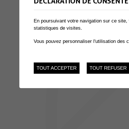
DÉCLARATION DE CONSENTE
1 résultat
En poursuivant votre navigation sur ce site, 
statistiques de visites.
JUSQU'AU
THÉÂTRE DU ROVRA - PAPA
25
Salle des Perraires - 
Vous pouvez personnaliser l'utilisation des 
Muraz
MAR.
TOUT ACCEPTER
TOUT REFUSER