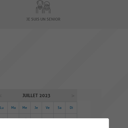
JE SUIS UN SENIOR
JUILLET 2023
Lu
Ma
Me
Je
Ve
Sa
Di
26
27
28
29
30
01
02