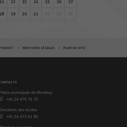
21
22
23
24
25
26
27
28
29
30
31
01
02
03
XTRANET
MENTIONS LÉGALES
PLAN DU SITE
CONTACTS
Police municipale de Monthey
+41 24 475 75 75
Directions des écoles
+41 24 473 61 80
Structure jeunesse