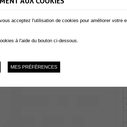
MENT AUX COOKIES
vous acceptez l'utilisation de cookies pour améliorer votre e
RAZZI...TE !
Collombey-
cookies à l'aide du bouton ci-dessous.
du 17.03.2023 au 25.03.2023
MES PRÉFÉRENCES