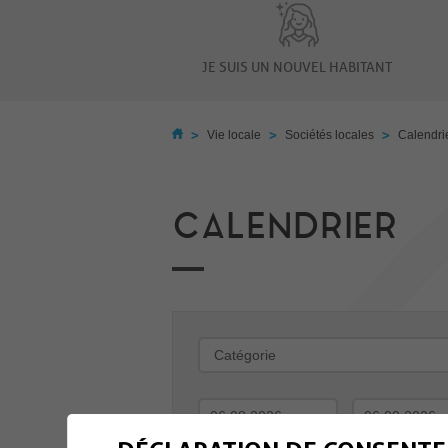
JE SUIS UN NOUVEL HABITANT
>
>
>
Vie locale
Sociétés locales
Calendri
CALENDRIER
-