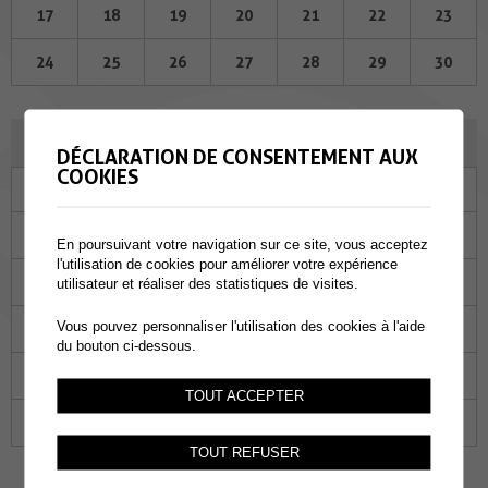
17
18
19
20
21
22
23
24
25
26
27
28
29
30
MAI 2023
DÉCLARATION DE CONSENTEMENT AUX
COOKIES
Lu
Ma
Me
Je
Ve
Sa
Di
01
02
03
04
05
06
07
En poursuivant votre navigation sur ce site, vous acceptez
l'utilisation de cookies pour améliorer votre expérience
08
09
10
11
12
13
14
utilisateur et réaliser des statistiques de visites.
Vous pouvez personnaliser l'utilisation des cookies à l'aide
15
16
17
18
19
20
21
du bouton ci-dessous.
22
23
24
25
26
27
28
TOUT ACCEPTER
29
30
31
01
02
03
04
TOUT REFUSER