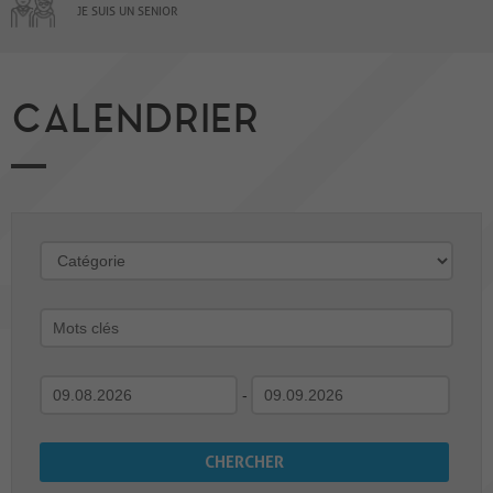
JE SUIS UN SENIOR
CALENDRIER
-