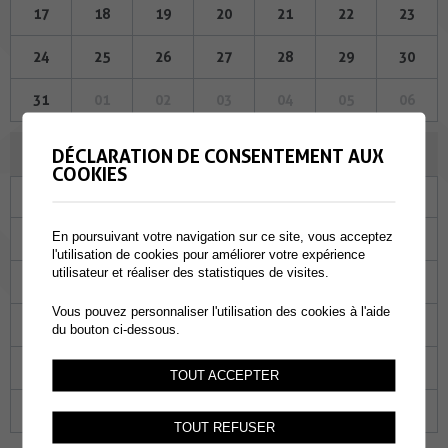
17
18
19
20
21
22
23
24
25
26
27
28
29
30
31
01
02
03
04
05
06
AOÛT 2023
DÉCLARATION DE CONSENTEMENT AUX
COOKIES
Lu
Ma
Me
Je
Ve
Sa
Di
En poursuivant votre navigation sur ce site, vous acceptez
31
01
02
03
04
05
06
l'utilisation de cookies pour améliorer votre expérience
utilisateur et réaliser des statistiques de visites.
07
08
09
10
11
12
13
Vous pouvez personnaliser l'utilisation des cookies à l'aide
14
15
16
17
18
19
20
du bouton ci-dessous.
21
22
23
24
25
26
27
TOUT ACCEPTER
28
29
30
31
01
02
03
TOUT REFUSER