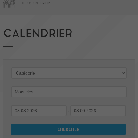
JE SUIS UN SENIOR
CALENDRIER
-