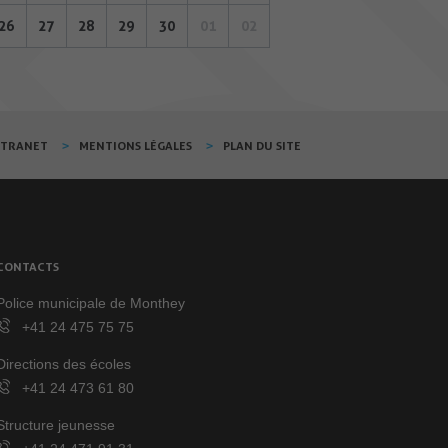
26
27
28
29
30
01
02
XTRANET
MENTIONS LÉGALES
PLAN DU SITE
CONTACTS
Police municipale de Monthey
+41 24 475 75 75
Directions des écoles
+41 24 473 61 80
Structure jeunesse