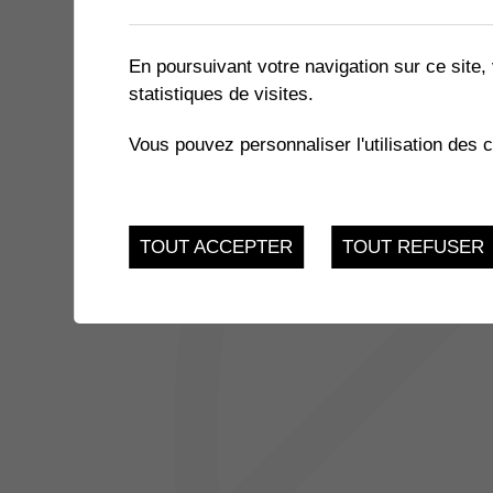
1 résultat
En poursuivant votre navigation sur ce site, 
statistiques de visites.
JUSQU'AU
THÉÂTRE DU ROVRA - PAPA
25
Vous pouvez personnaliser l'utilisation des 
Salle des Perraires - 
Muraz
MAR.
TOUT ACCEPTER
TOUT REFUSER