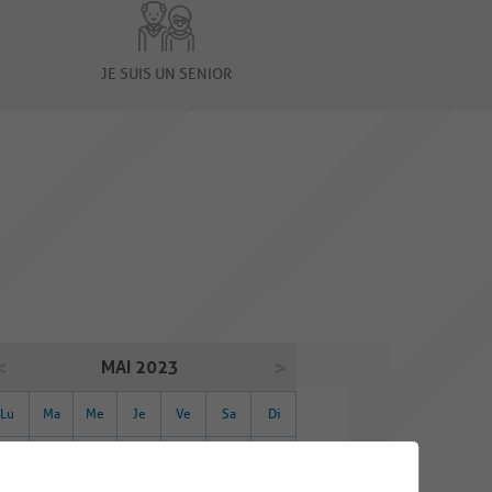
JE SUIS UN SENIOR
MAI 2023
Lu
Ma
Me
Je
Ve
Sa
Di
01
02
03
04
05
06
07