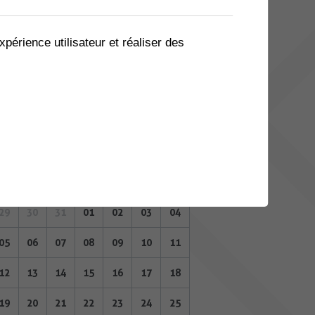
08
09
10
11
12
13
14
15
16
17
18
19
20
21
xpérience utilisateur et réaliser des
22
23
24
25
26
27
28
29
30
31
01
02
03
04
JUIN 2023
Lu
Ma
Me
Je
Ve
Sa
Di
29
30
31
01
02
03
04
05
06
07
08
09
10
11
12
13
14
15
16
17
18
19
20
21
22
23
24
25