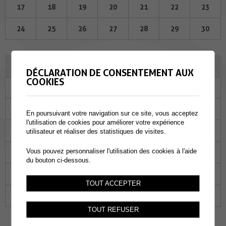
17
18
19
20
21
22
23
24
25
26
27
28
29
30
MAI 2023
DÉCLARATION DE CONSENTEMENT AUX
COOKIES
Lu
Ma
Me
Je
Ve
Sa
Di
01
02
03
04
05
06
07
En poursuivant votre navigation sur ce site, vous acceptez
l'utilisation de cookies pour améliorer votre expérience
08
09
10
11
12
13
14
utilisateur et réaliser des statistiques de visites.
Vous pouvez personnaliser l'utilisation des cookies à l'aide
15
16
17
18
19
20
21
du bouton ci-dessous.
22
23
24
25
26
27
28
TOUT ACCEPTER
29
30
31
01
02
03
04
TOUT REFUSER