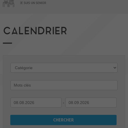
JE SUIS UN SENIOR
CALENDRIER
-