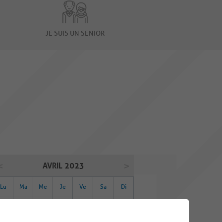
JE SUIS UN SENIOR
AVRIL 2023
Lu
Ma
Me
Je
Ve
Sa
Di
27
28
29
30
31
01
02