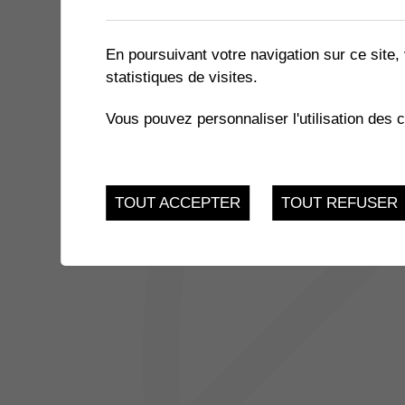
1 résultat
En poursuivant votre navigation sur ce site, 
statistiques de visites.
JUSQU'AU
THÉÂTRE DU ROVRA - PAPA
25
Vous pouvez personnaliser l'utilisation des 
Salle des Perraires - 
Muraz
MAR.
TOUT ACCEPTER
TOUT REFUSER