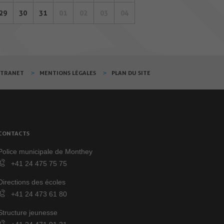
29
30
31
01
02
03
04
XTRANET
MENTIONS LÉGALES
PLAN DU SITE
CONTACTS
Police municipale de Monthey
+41 24 475 75 75
Directions des écoles
+41 24 473 61 80
Structure jeunesse