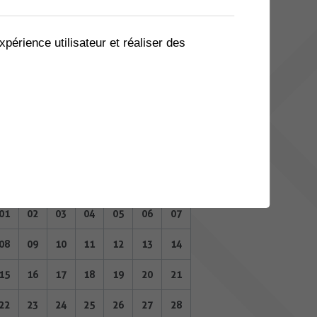
03
04
05
06
07
08
09
10
11
12
13
14
15
16
xpérience utilisateur et réaliser des
17
18
19
20
21
22
23
24
25
26
27
28
29
30
MAI 2023
Lu
Ma
Me
Je
Ve
Sa
Di
01
02
03
04
05
06
07
08
09
10
11
12
13
14
15
16
17
18
19
20
21
22
23
24
25
26
27
28